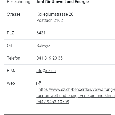
Bezeichnung
Amt für Umwelt und Energie
Strasse
Kollegiumstrasse 28
Postfach 2162
PLZ
6431
Ort
Schwyz
Telefon
041 819 20 35
E-Mail
afu@sz.ch
Web
https://www.sz.ch/behoerden/verwaltung
fuer-umwelt-und-energie/energie-und-klim
9447-9453-10708