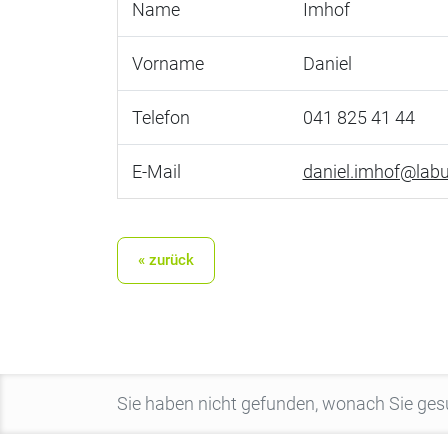
Name
Imhof
Vorname
Daniel
Telefon
041 825 41 44
E-Mail
daniel.imhof@labu
« zurück