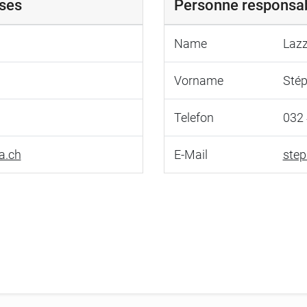
ses
Personne responsa
Name
Laz
Vorname
Stép
Telefon
032 
a.ch
E-Mail
step