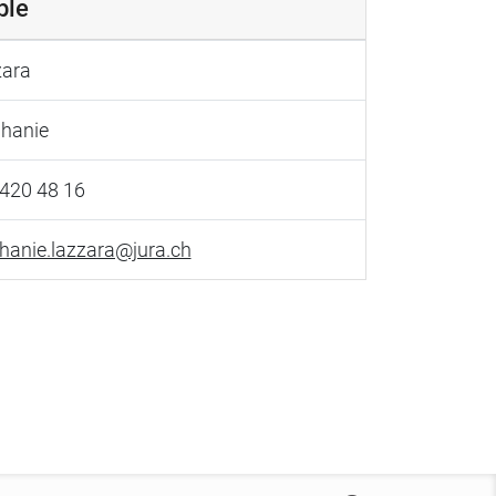
ble
zara
hanie
420 48 16
hanie.lazzara@jura.ch