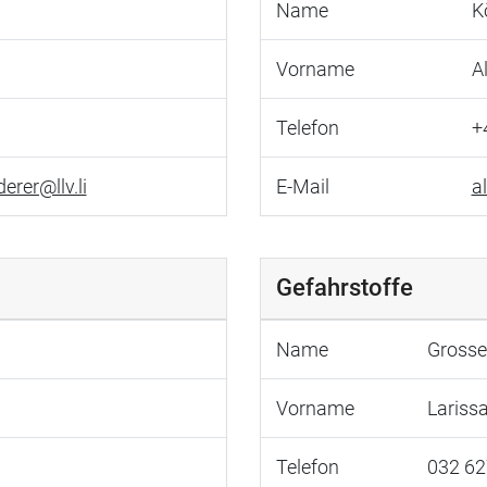
Name
K
Vorname
A
Telefon
+
erer@llv.li
E-Mail
a
Gefahrstoffe
Name
Grosse
Vorname
Lariss
Telefon
032 62