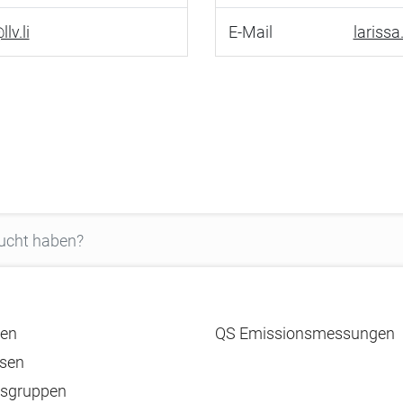
lv.li
E-Mail
lariss
en
QS Emissionsmessungen
sen
tsgruppen