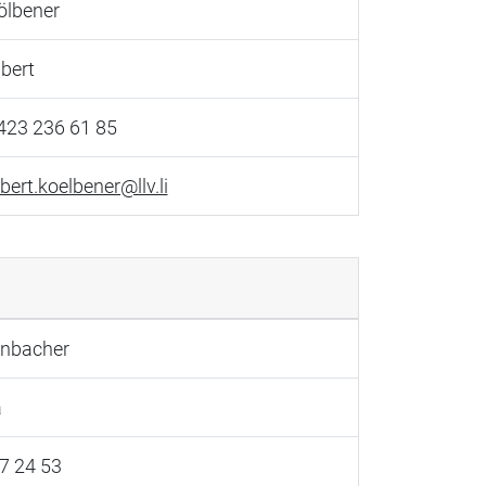
ölbener
lbert
423 236 61 85
lbert.koelbener@llv.li
nbacher
a
7 24 53