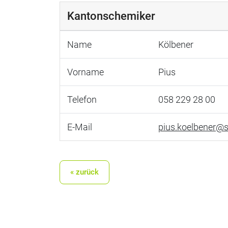
Kantonschemiker
Name
Kölbener
Vorname
Pius
Telefon
058 229 28 00
E-Mail
pius.koelbener@s
« zurück