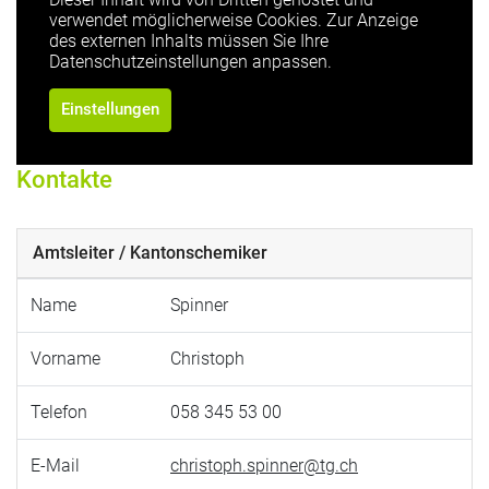
verwendet möglicherweise Cookies. Zur Anzeige
des externen Inhalts müssen Sie Ihre
Datenschutzeinstellungen anpassen.
Einstellungen
Kontakte
Amtsleiter / Kantonschemiker
Name
Spinner
Vorname
Christoph
Telefon
058 345 53 00
E-Mail
christoph.spinner@tg.ch