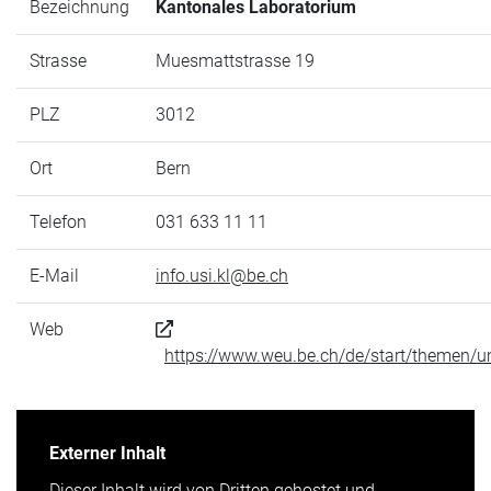
Bezeichnung
Kantonales Laboratorium
Strasse
Muesmattstrasse 19
PLZ
3012
Ort
Bern
Telefon
031 633 11 11
E-Mail
info.usi.kl@be.ch
Web
https://www.weu.be.ch/de/start/themen/u
Externer Inhalt
Dieser Inhalt wird von Dritten gehostet und