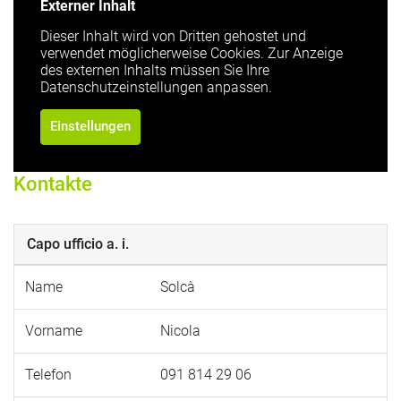
Externer Inhalt
Dieser Inhalt wird von Dritten gehostet und
verwendet möglicherweise Cookies. Zur Anzeige
des externen Inhalts müssen Sie Ihre
Datenschutzeinstellungen anpassen.
Einstellungen
Kontakte
Capo ufficio a. i.
Name
Solcà
Vorname
Nicola
Telefon
091 814 29 06