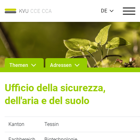
DE
Themen
Adressen
Ufficio della sicurezza,
dell'aria e del suolo
Kanton
Tessin
Fachbereich
Biotechnologie