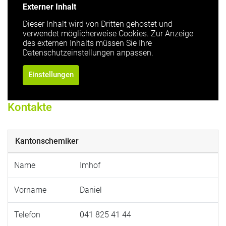
Externer Inhalt
Dieser Inhalt wird von Dritten gehostet und
verwendet möglicherweise Cookies. Zur Anzeige
des externen Inhalts müssen Sie Ihre
Datenschutzeinstellungen anpassen.
Einstellungen
Kontakte
Kantonschemiker
Name
Imhof
Vorname
Daniel
Telefon
041 825 41 44