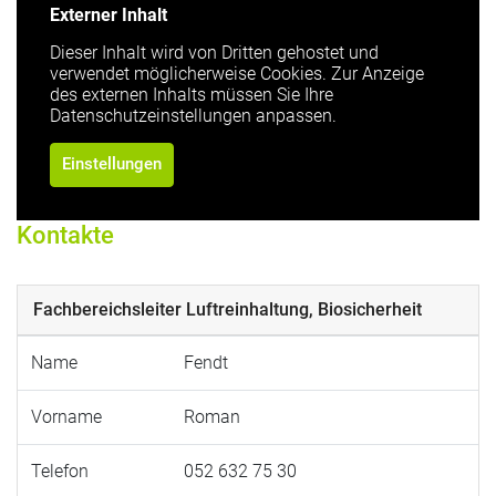
Externer Inhalt
Dieser Inhalt wird von Dritten gehostet und
verwendet möglicherweise Cookies. Zur Anzeige
des externen Inhalts müssen Sie Ihre
Datenschutzeinstellungen anpassen.
Einstellungen
Kontakte
Fachbereichsleiter Luftreinhaltung, Biosicherheit
Name
Fendt
Vorname
Roman
Telefon
052 632 75 30