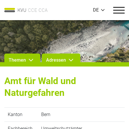
DE
Themen
Adressen
Amt für Wald und
Naturgefahren
Kanton
Bern
Fachbereich
Umweltschutzämter