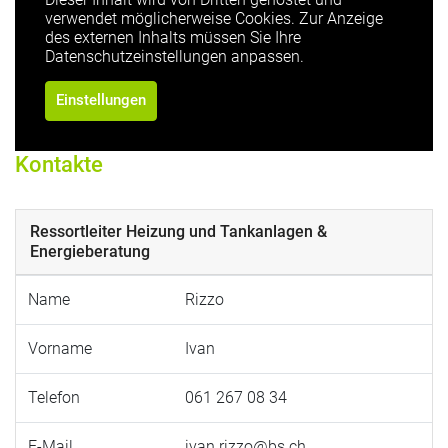
verwendet möglicherweise Cookies. Zur Anzeige
des externen Inhalts müssen Sie Ihre
Datenschutzeinstellungen anpassen.
Einstellungen
Kontakte
Ressortleiter Heizung und Tankanlagen &
Energieberatung
Name
Rizzo
Vorname
Ivan
Telefon
061 267 08 34
E-Mail
ivan.rizzo@bs.ch