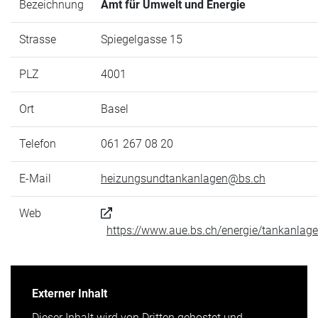
Bezeichnung
Amt für Umwelt und Energie
Strasse
Spiegelgasse 15
PLZ
4001
Ort
Basel
Telefon
061 267 08 20
E-Mail
heizungsundtankanlagen@bs.ch
Web
https://www.aue.bs.ch/energie/tankanlag
Externer Inhalt
Dieser Inhalt wird von Dritten gehostet und