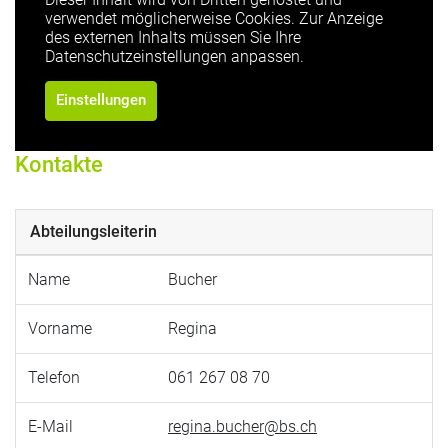
verwendet möglicherweise Cookies. Zur Anzeige
des externen Inhalts müssen Sie Ihre
Datenschutzeinstellungen anpassen.
Einstellungen
Kontakte
Abteilungsleiterin
Name
Bucher
Vorname
Regina
Telefon
061 267 08 70
E-Mail
regina.bucher@bs.ch