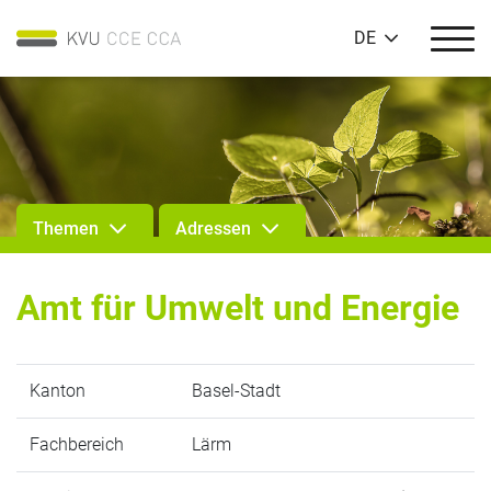
DE
Themen
Adressen
Amt für Umwelt und Energie
Kanton
Basel-Stadt
Fachbereich
Lärm