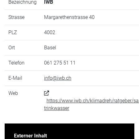
Bezeichnung
IWB
Strasse
Margarethenstrasse 40
PLZ
4002
Ort
Basel
Telefon
061 275 51 11
E-Mail
info@iwb.ch
Web
https://www.iwb.ch/klimadreh/ratgeber/sa
trinkwasser
Externer Inhalt