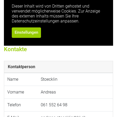
Dieser Inhalt wird von Dritten gehostet und
verwendet möglicherweise Cookies. Zur Anzeige
des externen Inhalts müssen Sie Ihre
Datenschutzeinstellungen anpassen.
Einstellungen
Kontakte
Kontaktperson
Name
Stoecklin
Vorname
Andreas
Telefon
061 552 64 98