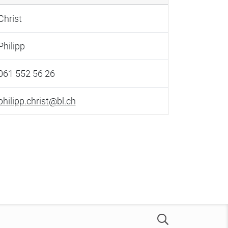
Christ
Philipp
061 552 56 26
philipp.christ@bl.ch