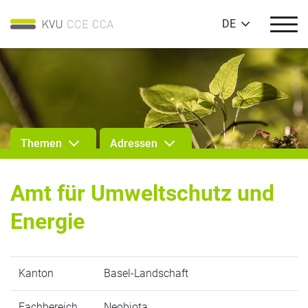
DE
Themen
Adressen
Amt für Umweltschutz und
Energie
Kanton
Basel-Landschaft
Fachbereich
Neobiota