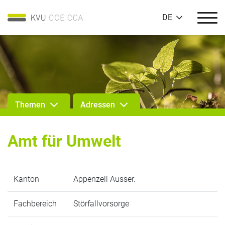
DE
Themen
Adressen
Amt für Umwelt
Kanton
Appenzell Ausser.
Fachbereich
Störfallvorsorge