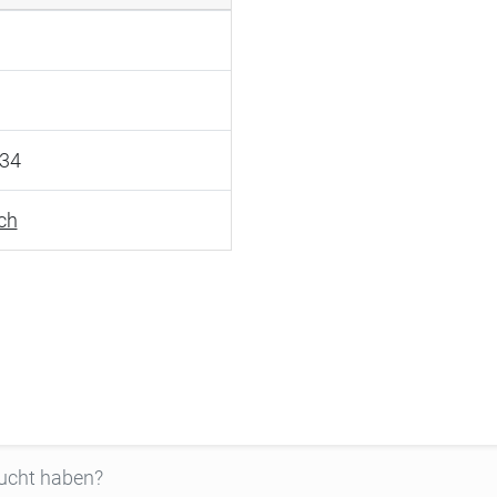
 34
ch