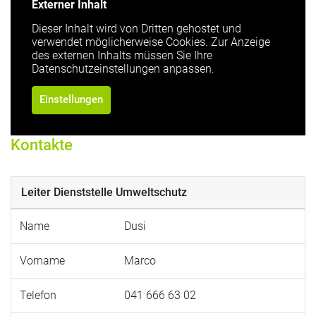
Externer Inhalt
Dieser Inhalt wird von Dritten gehostet und
verwendet möglicherweise Cookies. Zur Anzeige
des externen Inhalts müssen Sie Ihre
Datenschutzeinstellungen anpassen.
Einstellungen
Kontakte
Leiter Dienststelle Umweltschutz
Name
Dusi
Vorname
Marco
Telefon
041 666 63 02