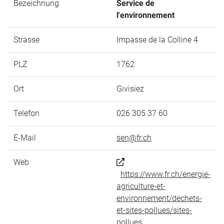
Bezeichnung
Service de
l'environnement
Strasse
Impasse de la Colline 4
PLZ
1762
Ort
Givisiez
Telefon
026 305 37 60
E-Mail
sen@fr.ch
Web
https://www.fr.ch/energie-
agriculture-et-
environnement/dechets-
et-sites-pollues/sites-
pollues