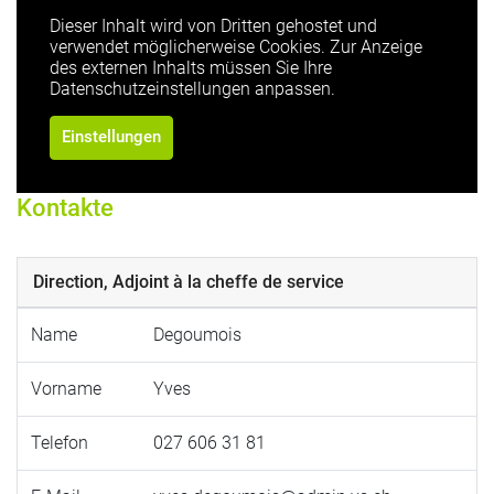
Dieser Inhalt wird von Dritten gehostet und
verwendet möglicherweise Cookies. Zur Anzeige
des externen Inhalts müssen Sie Ihre
Datenschutzeinstellungen anpassen.
Einstellungen
Kontakte
Direction, Adjoint à la cheffe de service
Name
Degoumois
Vorname
Yves
Telefon
027 606 31 81