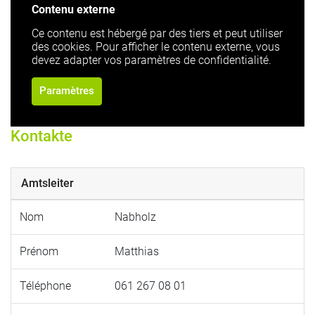
Contenu externe
Ce contenu est hébergé par des tiers et peut utiliser
des cookies. Pour afficher le contenu externe, vous
devez adapter vos paramètres de confidentialité.
Paramètres
Kontakte
Amtsleiter
Nom
Nabholz
Prénom
Matthias
Téléphone
061 267 08 01