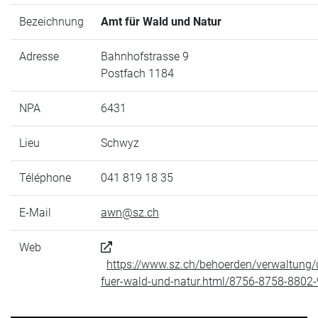
Bezeichnung
Amt für Wald und Natur
Adresse
Bahnhofstrasse 9
Postfach 1184
NPA
6431
Lieu
Schwyz
Téléphone
041 819 18 35
E-Mail
awn@sz.ch
Web
https://www.sz.ch/behoerden/verwaltung
fuer-wald-und-natur.html/8756-8758-8802