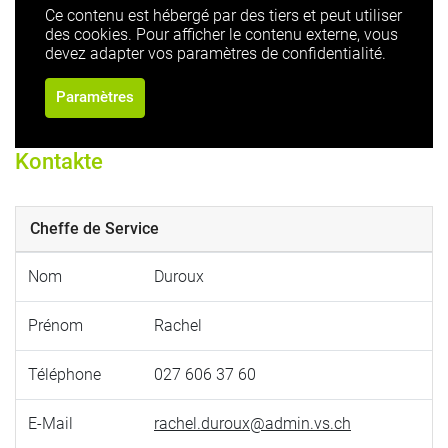
Ce contenu est hébergé par des tiers et peut utiliser
des cookies. Pour afficher le contenu externe, vous
devez adapter vos paramètres de confidentialité.
Paramètres
Kontakte
Cheffe de Service
Nom
Duroux
Prénom
Rachel
Téléphone
027 606 37 60
E-Mail
rachel.duroux@admin.vs.ch