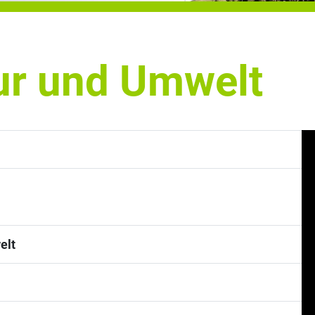
ur und Umwelt
elt