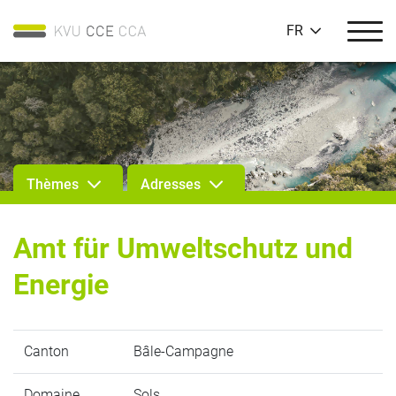
FR
Thèmes
Adresses
Amt für Umweltschutz und
Energie
Canton
Bâle-Campagne
Domaine
Sols