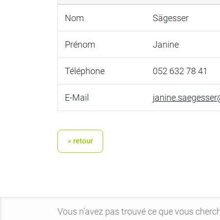
Nom
Sägesser
Prénom
Janine
Téléphone
052 632 78 41
E-Mail
janine.saegesser
« retour