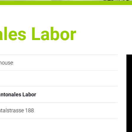
ales Labor
house
antonales Labor
talstrasse 188