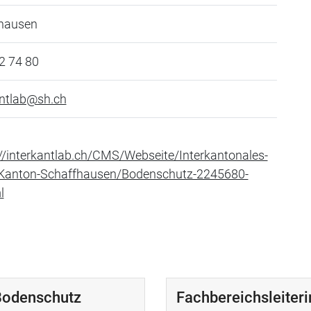
hausen
2 74 80
antlab@sh.ch
://interkantlab.ch/CMS/Webseite/Interkantonales-
Kanton-Schaffhausen/Bodenschutz-2245680-
l
 Bodenschutz
Fachbereichsleiteri