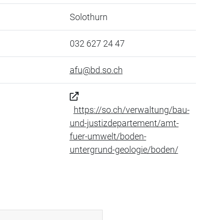
Solothurn
032 627 24 47
afu@bd.so.ch
https://so.ch/verwaltung/bau-
und-justizdepartement/amt-
fuer-umwelt/boden-
untergrund-geologie/boden/