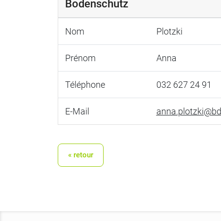
Bodenschutz
Nom
Plotzki
Prénom
Anna
Téléphone
032 627 24 91
E-Mail
anna.plotzki@bd
« retour