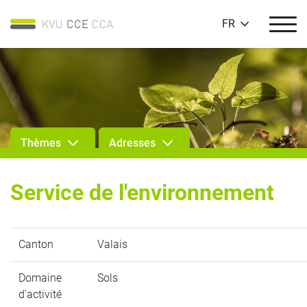
FR
Thèmes
Adresses
Service de l'environnement
Canton
Valais
Domaine
Sols
d'activité