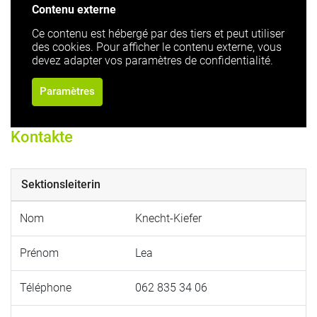
Contenu externe
Ce contenu est hébergé par des tiers et peut utiliser
des cookies. Pour afficher le contenu externe, vous
devez adapter vos paramètres de confidentialité.
Paramètres
Kontakte
Sektionsleiterin
Nom
Knecht-Kiefer
Prénom
Lea
Téléphone
062 835 34 06