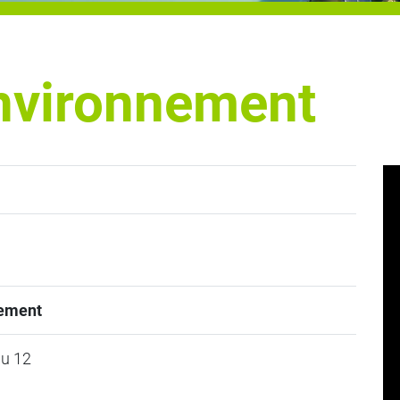
environnement
nement
au 12