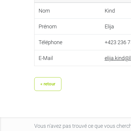
Nom
Kind
Prénom
Elija
Téléphone
+423 236 7
E-Mail
elija.kind@ll
« retour