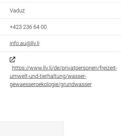
Vaduz
+423 236 64 00
info.au@llv.li
https://www.llv.li/de/privatpersonen/freizeit-
umwelt-und-tierhaltung/wasser-
gewaesseroekologie/grundwasser