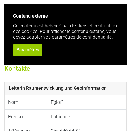
Contenu externe
Ce contenu est hébergé par des tiers et peut utiliser
des cookies. Pour afficher le contenu externe, vous
devez adapter vos paramètres de confidentialité.
Paramètres
Kontakte
Leiterin Raum­­­entwicklung und Geo­­information
Nom
Egloff
Prénom
Fabienne
Téléphone
055 646 64 34