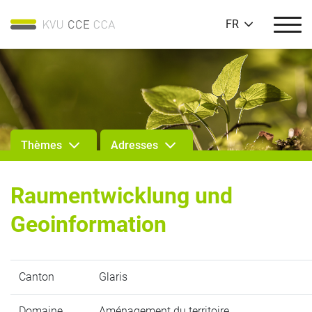
FR
Thèmes
Adresses
Raumentwicklung und
Geoinformation
Canton
Glaris
Domaine
Aménagement du territoire