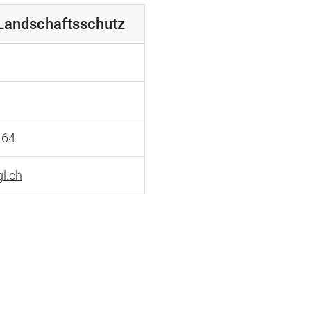
 Landschaftsschutz
 64
l.ch