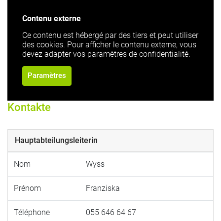
Contenu externe
Ce contenu est hébergé par des tiers et peut utiliser
des cookies. Pour afficher le contenu externe, vous
devez adapter vos paramètres de confidentialité.
Paramètres
Kontakte
Hauptabteilungsleiterin
Nom
Wyss
Prénom
Franziska
Téléphone
055 646 64 67