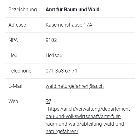
Bezeichnung
Amt für Raum und Wald
Adresse
Kasernenstrasse 17A
NPA
9102
Lieu
Herisau
Téléphone
071 353 67 71
E-Mail
wald.naturgefahren@ar.ch
Web
https://ar.ch/verwaltung/departement-
bau-und-volkswirtschaft/amt-fuer-
raum-und-wald/abteilung-wald-und-
naturgefahren/