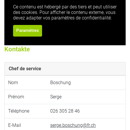
Ce contenu est hébergé par des tiers et peut utiliser
des cookies. Pour afficher le contenu externe, vous
devez adapter vos paramètres de confidentialité.
Paramètres
Kontakte
Chef de service
Nom
Boschung
Prénom
Serge
Téléphone
026 305 28 46
E-Mail
serge.boschung@fr.ch