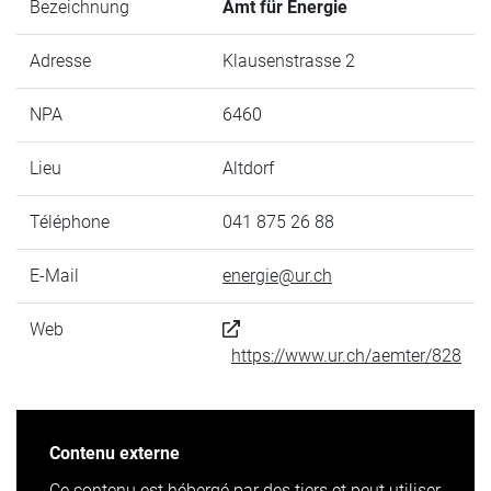
Bezeichnung
Amt für Energie
Adresse
Klausenstrasse 2
NPA
6460
Lieu
Altdorf
Téléphone
041 875 26 88
E-Mail
energie@ur.ch
Web
https://www.ur.ch/aemter/828
Contenu externe
Ce contenu est hébergé par des tiers et peut utiliser