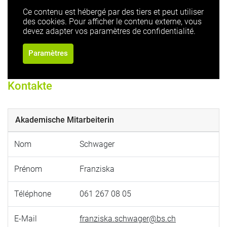
Ce contenu est hébergé par des tiers et peut utiliser
des cookies. Pour afficher le contenu externe, vous
devez adapter vos paramètres de confidentialité.
Paramètres
Kontakte
Akademische Mitarbeiterin
Nom
Schwager
Prénom
Franziska
Téléphone
061 267 08 05
E-Mail
franziska.schwager@bs.ch