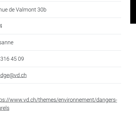
nue de Valmont 30b
4
sanne
 316 45 09
o.dge@vd.ch
tps://www.vd.ch/themes/environnement/dangers-
rels