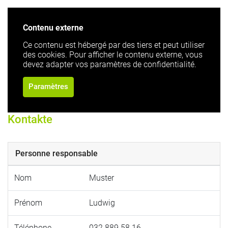
Contenu externe
Ce contenu est hébergé par des tiers et peut utiliser
des cookies. Pour afficher le contenu externe, vous
devez adapter vos paramètres de confidentialité.
Paramètres
Kontakte
Personne responsable
Nom
Muster
Prénom
Ludwig
Téléphone
032 889 58 16