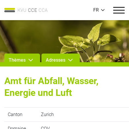
FR
Thèmes
Adresses
Amt für Abfall, Wasser,
Energie und Luft
Canton
Zurich
Domaine
COV