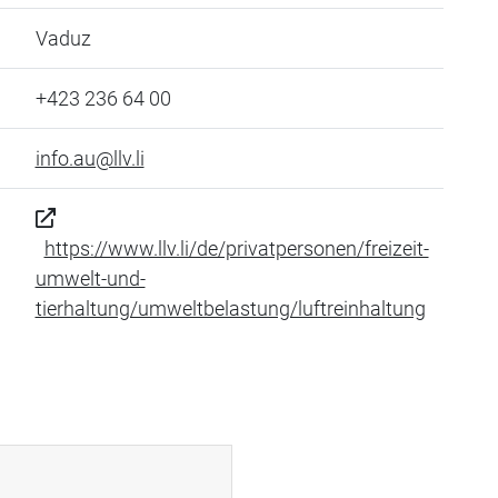
Vaduz
+423 236 64 00
info.au@llv.li
https://www.llv.li/de/privatpersonen/freizeit-
umwelt-und-
tierhaltung/umweltbelastung/luftreinhaltung