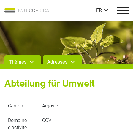
FR
Thèmes
Adresses
Abteilung für Umwelt
Canton
Argovie
Domaine
COV
d'activité