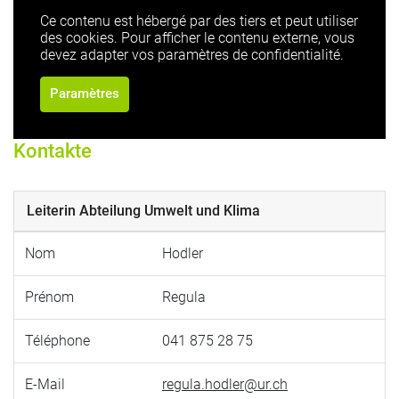
Ce contenu est hébergé par des tiers et peut utiliser
des cookies. Pour afficher le contenu externe, vous
devez adapter vos paramètres de confidentialité.
Paramètres
Kontakte
Leiterin Abteilung Umwelt und Klima
Nom
Hodler
Prénom
Regula
Téléphone
041 875 28 75
E-Mail
regula.hodler@ur.ch