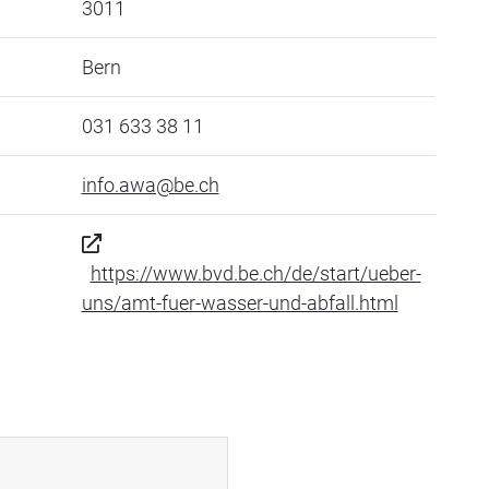
3011
Bern
031 633 38 11
info.awa@be.ch
https://www.bvd.be.ch/de/start/ueber-
uns/amt-fuer-wasser-und-abfall.html