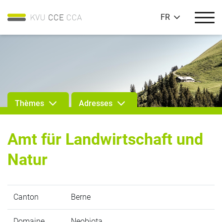
FR
Thèmes
Adresses
Amt für Landwirtschaft und
Natur
Canton
Berne
Domaine
Neobiota