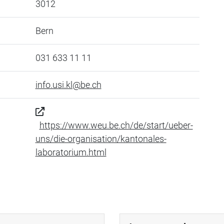
3012
Bern
031 633 11 11
info.usi.kl@be.ch
https://www.weu.be.ch/de/start/ueber-
uns/die-organisation/kantonales-
laboratorium.html