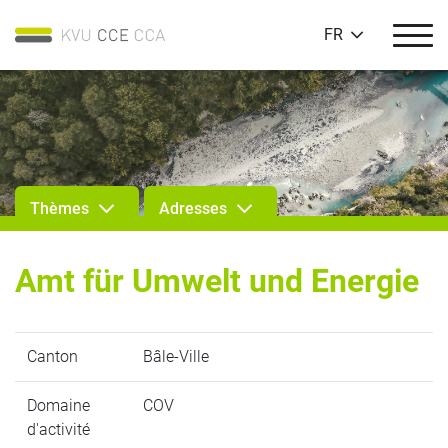
FR
Thèmes
Adresses
Amt für Umwelt und Energie
Canton
Bâle-Ville
Domaine
COV
d'activité